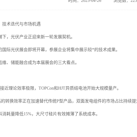
时间：2025-04-26
浏览数：223
：技术迭代与市场机遇
潮下，光伏产业正迎来新一轮发展契机。
的国际光伏展会即将开幕，参展企业将集中展示较*的技术成果。
运维、储能融合成为本届展会的三大看点。
已接近理论效率极限，TOPCon和HJT异质结电池开始大规模量产。
高的转换效率正在加速替代传统P型产品，双面发电组件的市场占比持续提
料消耗量降低15%，大尺寸硅片有效摊薄了系统成本。