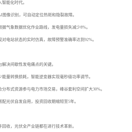
入智能化时代。
AI图像识别，可自动定位热斑和隐裂故障。
根据气象数据优化作业路线，发电量损失减少8%。
现对电站状态的实时仿真，故障预警准确率达到92%。
为解决间歇性发电痛点的关键。
少能量转换损耗，智能逆变器实现毫秒级功率调节。
合分布式资源参与电力市场交易，峰谷套利空间扩大30%。
搭配光伏自发自用，投资回收期缩短至5年。
件回收，光伏全产业链都在进行技术革新。