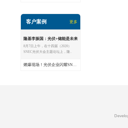
客户案例
更多
隆基李振国：光伏+储能是未来
良好能源解决方案
8月7日上午，在十四届（2020）
SNEC光伏大会主题论坛上，隆..
燃爆现场！光伏企业闪耀SNEC！
Develop