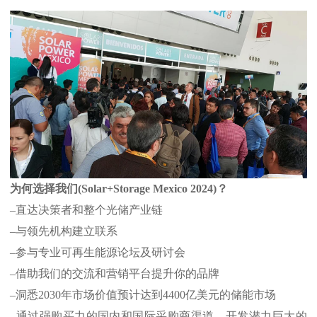
为何选择我们
(Solar+Storage Mexico
2024)？
–直达决策者和整个光储产业链
–与
领先
机构建立联系
–参与
专业
可再生能源
论坛
及研讨会
–借助我们的交流和营销平台提升你的
品牌
–洞悉2030年市场价值预计达到4400亿美元的储能市场
–通过强购买力的国内和国际采购商渠道，开发潜力巨大的