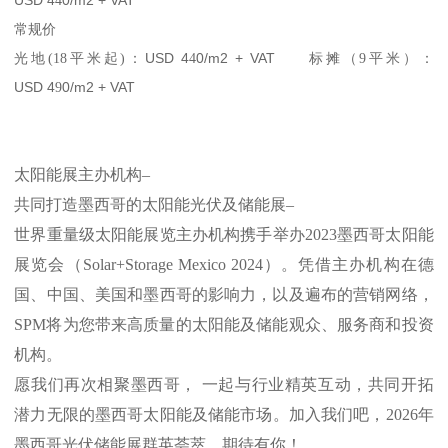
4
常规价
光地
：
USD 4
0/m2 + VAT
标摊
：
(18
平米起
)
4
（
9
平米
）
USD 4
0/m2 + VAT
9
太阳能展主办机构
–
共同打造墨西哥的太阳能光伏及储能展
–
世界重量级太阳能展览主办机构携手举办
2023墨西哥太阳能
展览会（Solar+Storage Mexico 2024）。凭借主办机构在德
国、中国、美国和墨西哥的影响力，以及遍布的营销网络，
SPM将为您带来
高
质量的太阳能及储能观众、服务商和投资
机构。
愿我们再次相聚墨西哥，
一起与行业精英互动，共同开拓
潜力无限的墨西哥太阳能及储能市场。加入我们吧，
2026年
墨西哥光伏储能展群英荟萃，期待有你！