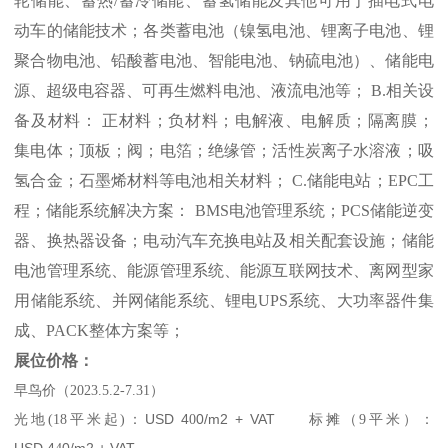
轮储能、蓄热/蓄冷储能、蓄氢储能及其他可用于插电式电
动车的储能技术；各类蓄电池（镍氢电池、锂离子电池、锂
聚合物电池、铅酸蓄电池、智能电池、钠硫电池）、储能电
源、超级电容器、可再生燃料电池、液流电池等； B.相关设
备及材料： 正材料；负材料；电解液、电解质；隔离膜；
集电体；顶板；阀；电箔；绝缘管；活性炭离子水溶液；吸
氢合金；石墨烯材料等电池相关材料； C.储能电站；EPC工
程；储能系统解决方案： BMS电池管理系统；PCS储能逆变
器、换热器设备；电动汽车充换电站及相关配套设施；储能
电池管理系统、能源管理系统、能源互联网技术、离网型家
用储能系统、并网储能系统、锂电UPS系统、大功率器件集
成、PACK整体方案等；
展位价格：
早鸟价（
2023.5.2-7.31
）
光地
：
USD 4
0/m2 + VAT
标摊
：
(18
平米起
)
0
（
9
平米
）
USD 4
0/m2 + VAT