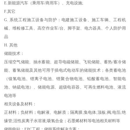
E.新能源汽车（乘用车/商用车）、充电设施;
F.其它
G. 系统工程施工设备与防护：电建施工设备、施工车辆、工程机
械、维检修工具、高空作业车/台、脚手架、电力器具、个人防护用
品
H. 其他
储能技术：
压缩空气储能、抽水蓄能、超导电磁储能、飞轮储能、蓄热/蓄冷储
能、蓄氢储能及其他可用于插电式电动车的储能技术；各类蓄电池
（镍氢电池、锂离子电池、锂聚合物电池、铅酸蓄电池、智能电
池、钠硫电池）、储能电源、超级电容器、可再生燃料电池、液流
电池等
相关设备及材料：
正材料；负材料；电解液、电解质；隔离膜;集电体;顶板;阀;电箔;绝
缘管;活性炭离子水溶液;吸氢合金；石墨烯材料等电池相关材料等
储能电站；EPC工程；储能系统解决方案：