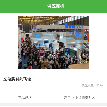
供应商机
光储展 储能飞轮
浏览次数：
228
次
产品规格：
发货地:
上海市奉贤区