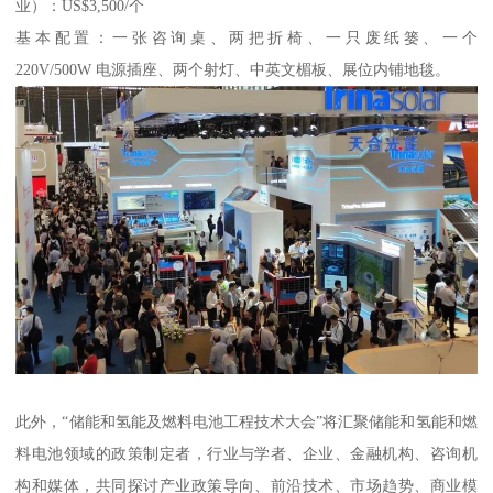
业）：US$3,500/个
基本配置：一张咨询桌、两把折椅、一只废纸篓、一个
220V/500W 电源插座、两个射灯、中英文楣板、展位内铺地毯。
此外，“储能和氢能及燃料电池工程技术大会”将汇聚储能和氢能和燃
料电池领域的政策制定者，行业与学者、企业、金融机构、咨询机
构和媒体，共同探讨产业政策导向、前沿技术、市场趋势、商业模