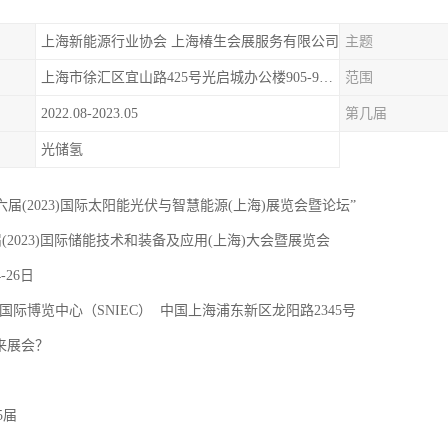
上海新能源行业协会 上海椿生会展服务有限公司
主题
上海市徐汇区宜山路425号光启城办公楼905-907室
范围
2022.08-2023.05
第几届
光储氢
十六届(2023)国际太阳能光伏与智慧能源(上海)展览会暨论坛”
届(2023)囯际储能技术和装备及应用(上海)大会暨展览会
4-26日
国际博览中心（SNIEC） 中国上海浦东新区龙阳路2345号
 来展会？
5届