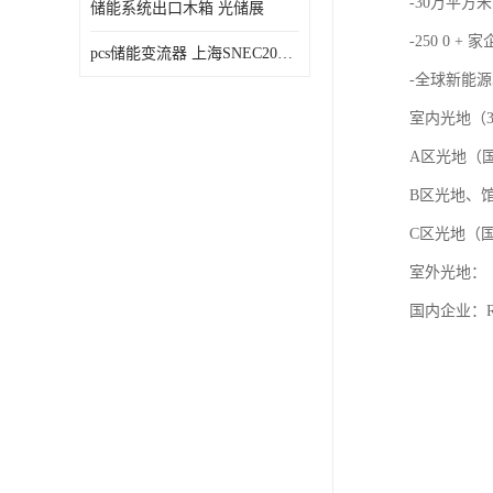
-30万平方米
储能系统出口木箱 光储展
-250 0 + 
pcs储能变流器 上海SNEC2023光伏展
-全球新能源
室内光地（
A区光地（国
B区光地、馆
C区光地（国
室外光地：
国内企业：R