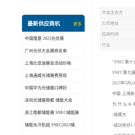
大会主办方
最新供应商机
公司地址
更多
招商时间
中国隆基 2023光伏展
行业
广州光伏大会展商名单
“SNEC第
上海比亚迪展会活动价格
SNEC第七
上海通威光储展费用低
2023年5月2
中国华为光储展口碑好
中国·上海新
深圳光储展南都 储能大会
为 什 么 &
浙江南都储能展 SNEC储能展
-规模大
储能水冷机组 SNEC2023储能展
-成功举办1 