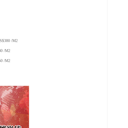
0 /M2
 /M2
 /M2