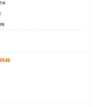
平方米
区
哪些
9946