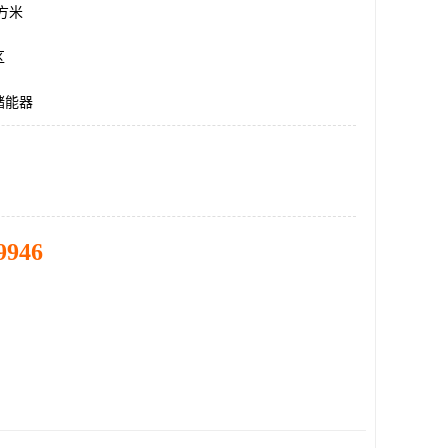
平方米
区
储能器
9946