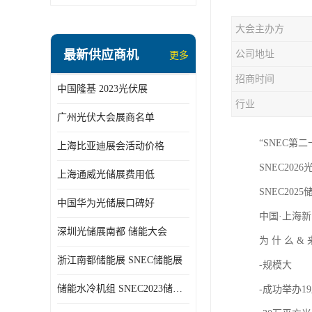
大会主办方
最新供应商机
公司地址
更多
招商时间
中国隆基 2023光伏展
行业
广州光伏大会展商名单
“SNEC第
上海比亚迪展会活动价格
SNEC2026光
上海通威光储展费用低
SNEC2025储
中国华为光储展口碑好
中国·上海新
深圳光储展南都 储能大会
为 什 么 &
浙江南都储能展 SNEC储能展
-规模大
储能水冷机组 SNEC2023储能展
-成功举办1