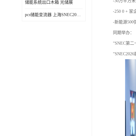
-30万平方米
储能系统出口木箱 光储展
-250 0 + 
pcs储能变流器 上海SNEC2023光伏展
-新能源50
同期举办：
“SNEC第
“SNEC2