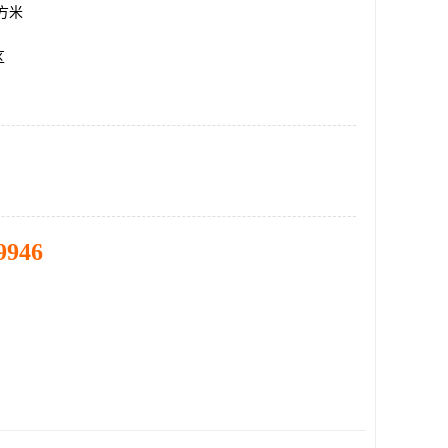
平方米
区
9946