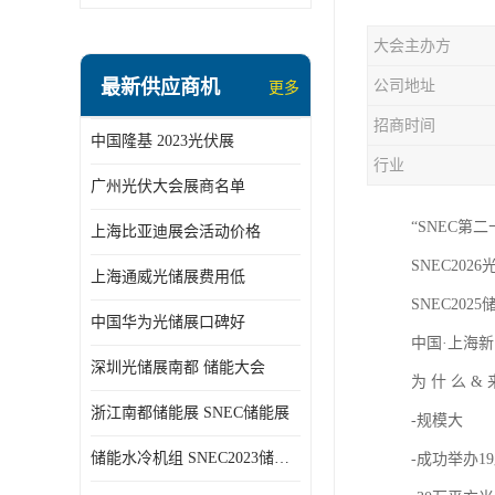
大会主办方
最新供应商机
公司地址
更多
招商时间
中国隆基 2023光伏展
行业
广州光伏大会展商名单
“SNEC第
上海比亚迪展会活动价格
SNEC2026光
上海通威光储展费用低
SNEC2025储
中国华为光储展口碑好
中国·上海新
深圳光储展南都 储能大会
为 什 么 &
浙江南都储能展 SNEC储能展
-规模大
储能水冷机组 SNEC2023储能展
-成功举办1