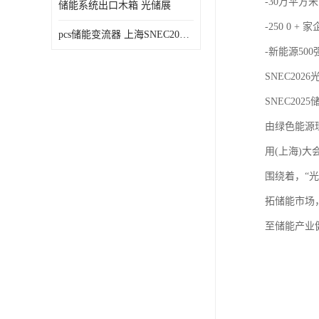
-30万平方米
储能系统出口木箱 光储展
-250 0 + 
pcs储能变流器 上海SNEC2023光伏展
-新能源50
SNEC2026光
SNEC
由绿色能源
用(上海)大
围绕着，“
拓储能市场
至储能产业