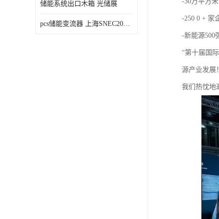
-30万平方米
储能系统出口木箱 光储展
-250 0 + 
pcs储能变流器 上海SNEC2023光伏展
-新能源50
“第十届国
源产业发展
我们热忱地邀