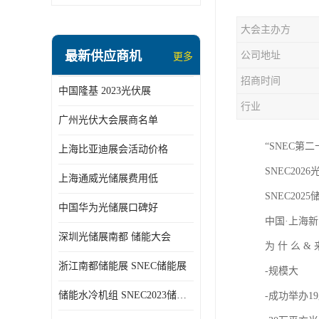
大会主办方
最新供应商机
公司地址
更多
招商时间
中国隆基 2023光伏展
行业
广州光伏大会展商名单
“SNEC第
上海比亚迪展会活动价格
SNEC2026光
上海通威光储展费用低
SNEC2025储
中国华为光储展口碑好
中国·上海新
深圳光储展南都 储能大会
为 什 么 &
浙江南都储能展 SNEC储能展
-规模大
储能水冷机组 SNEC2023储能展
-成功举办1