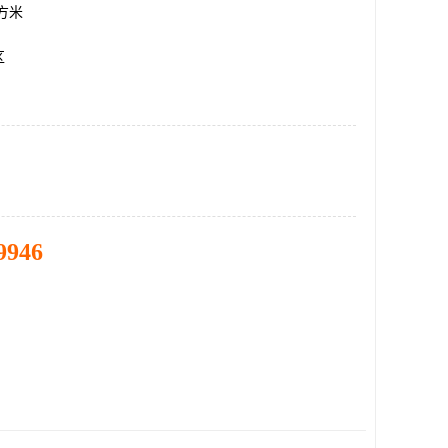
平方米
区
9946