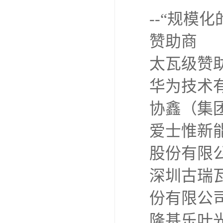
--“规模
赞助商
太瓦级赞
华为技术
协鑫（集
爱士惟新
股份有限
深圳古瑞
份有限公
隆基乐叶