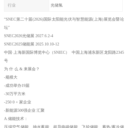
行业
光储氢
“SNEC第二十届(2026)国际太阳能光伏与智慧能源(上海)展览会暨论
坛”
SNEC2026光储展 2027.6.2-4
SNEC2025储能展 2025.10.10-12
中国·上海新国际博览中心（SNIEC） 中国上海浦东新区龙阳路2345
号
为 什 么 & 来展会？
-规模大
-成功举办19届
-30万平方米
-250 0 + 家企业
-新能源500强企业 汇聚
A.储能技术：
压缩空气储能、抽水蓄能、超导电磁储能、飞轮储能、蓄热/蓄冷储