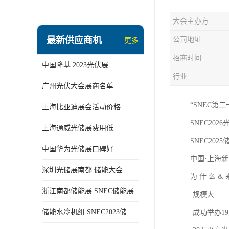
大会主办方
最新供应商机
公司地址
更多
招商时间
中国隆基 2023光伏展
行业
广州光伏大会展商名单
“SNEC第
上海比亚迪展会活动价格
SNEC2026光
上海通威光储展费用低
SNEC2025储
中国华为光储展口碑好
中国·上海新
深圳光储展南都 储能大会
为 什 么 &
浙江南都储能展 SNEC储能展
-规模大
储能水冷机组 SNEC2023储能展
-成功举办1