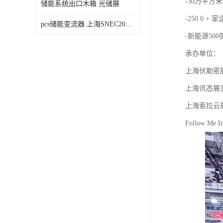
-30万平方米
储能系统出口木箱 光储展
-250 0 + 
pcs储能变流器 上海SNEC2023光伏展
-新能源50
承办单位：
上海伏勒密
上海讯态展
上海索拉云
Follow Me In