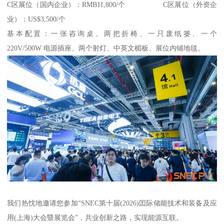
C区展位（国内企业）：RMB11,800/个 C区展位（外资企
业）：US$3,500/个
基本配置：一张咨询桌、两把折椅、一只废纸篓、一个
220V/500W 电源插座、两个射灯、中英文楣板、展位内铺地毯。
我们热忱地邀请您参加“SNEC第十届(2026)囯际储能技术和装备及应
用(上海)大会暨展览会”，共业创新之路，实现能源互联。