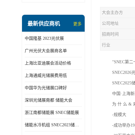
大会主办方
最新供应商机
公司地址
更多
招商时间
中国隆基 2023光伏展
行业
广州光伏大会展商名单
“SNEC第
上海比亚迪展会活动价格
SNEC2026光
上海通威光储展费用低
SNEC2025储
中国华为光储展口碑好
中国·上海新
深圳光储展南都 储能大会
为 什 么 &
浙江南都储能展 SNEC储能展
-规模大
储能水冷机组 SNEC2023储能展
-成功举办1