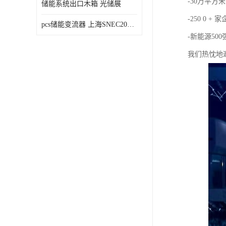
-30万平方米
储能系统出口木箱 光储展
-250 0 + 
pcs储能变流器 上海SNEC2023光伏展
-新能源50
我们热忱地邀