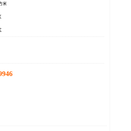
平方米
区
式
9946