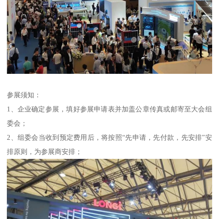
参展须知：
1、企业确定参展，填好参展申请表并加盖公章传真或邮寄至大会组
委会；
2、组委会当收到预定费用后，将按照“先申请，先付款，先安排”安
排原则，为参展商安排；