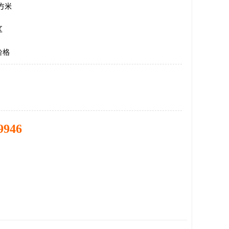
平方米
区
价格
9946