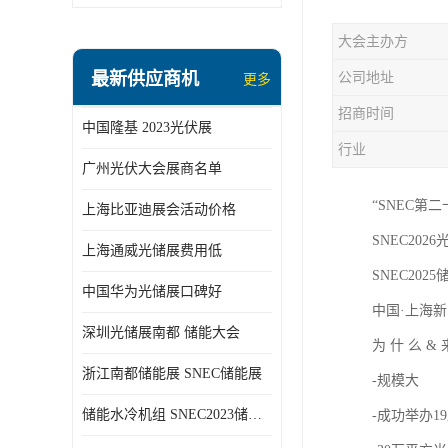
大会主办方
最新供应商机
公司地址
更多
招商时间
中国隆基 2023光伏展
行业
广州光伏大会展商名单
“SNEC第
上海比亚迪展会活动价格
SNEC2026光
上海通威光储展费用低
SNEC2025储
中国华为光储展口碑好
中国·上海新
深圳光储展南都 储能大会
为 什 么 &
浙江南都储能展 SNEC储能展
-规模大
储能水冷机组 SNEC2023储能展
-成功举办1