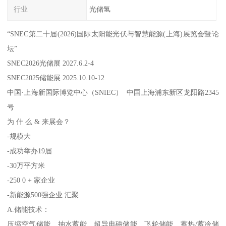
行业
光储氢
“SNEC第二十届(2026)国际太阳能光伏与智慧能源(上海)展览会暨论
坛”
SNEC2026光储展 2027.6.2-4
SNEC2025储能展 2025.10.10-12
中国·上海新国际博览中心（SNIEC） 中国上海浦东新区龙阳路2345
号
为 什 么 & 来展会？
-规模大
-成功举办19届
-30万平方米
-250 0 + 家企业
-新能源500强企业 汇聚
A.储能技术：
压缩空气储能、抽水蓄能、超导电磁储能、飞轮储能、蓄热/蓄冷储