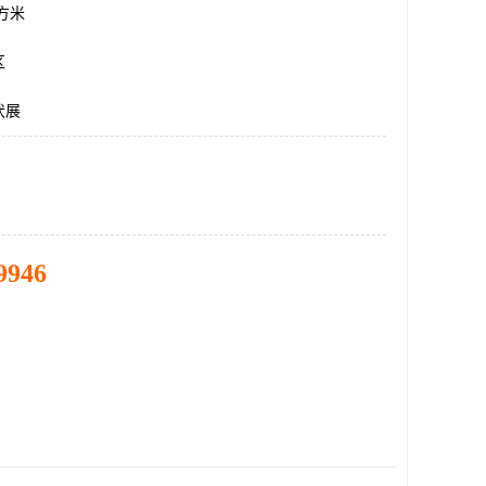
平方米
区
伏展
9946