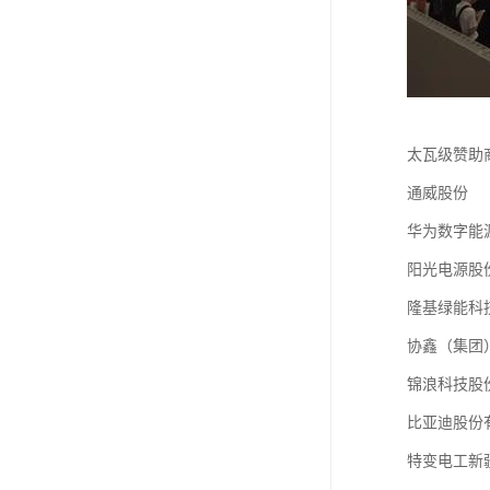
太瓦级赞助商 Te
通威股份
华为数字能
阳光电源股
隆基绿能科
协鑫（集团
锦浪科技股
比亚迪股份
特变电工新