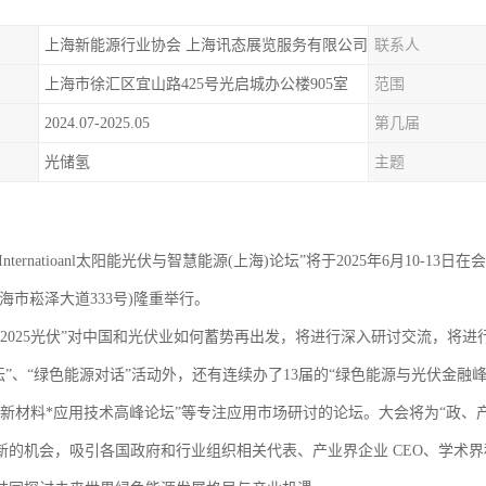
上海新能源行业协会 上海讯态展览服务有限公司
联系人
上海市徐汇区宜山路425号光启城办公楼905室
范围
2024.07-2025.05
第几届
光储氢
主题
25 Internatioanl太阳能光伏与智慧能源(上海)论坛”将于2025年6月10-
上海市崧泽大道333号)隆重举行。
PV+ 2025光伏”对中国和光伏业如何蓄势再出发，将进行深入研讨交流，
”、“绿色能源对话”活动外，还有连续办了13届的“绿色能源与光伏金融峰
烯新材料*应用技术高峰论坛”等专注应用市场研讨的论坛。大会将为“政、
新的机会，吸引各国政府和行业组织相关代表、产业界企业 CEO、学术