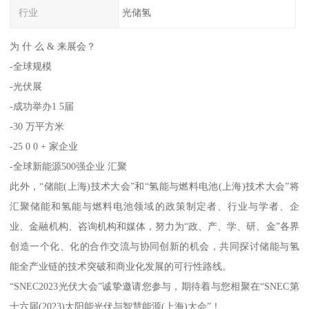
行业
光储氢
为 什 么 & 来展会？
-全球规模
-光伏展
-成功举办1 5届
-30 万平方米
-25 0 0 + 家企业
-全球新能源500强企业 汇聚
此外，“储能(上海)技术大会”和“氢能与燃料电池(上海)技术大会”将
汇聚储能和氢能与燃料电池领域的政策制定者、行业与学者、企
业、金融机构、咨询机构和媒体，努力为“政、产、学、研、金”各界
创造一个化、化的合作交流与协同创新的机会，共同探讨储能与氢
能全产业链的技术突破和商业化发展的可行性路线。
“SNEC2023光伏大会”诚挚邀请您参与，期待着与您相聚在“SNEC第
十六届(2023)太阳能光伏与智慧能源(上海)大会”！