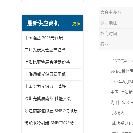
大会主办方
最新供应商机
公司地址
更多
招商时间
中国隆基 2023光伏展
行业
广州光伏大会展商名单
“SNEC第
上海比亚迪展会活动价格
SNEC第七
上海通威光储展费用低
2023年5月2
中国华为光储展口碑好
中国·上海新
深圳光储展南都 储能大会
为 什 么 &
浙江南都储能展 SNEC储能展
-规模大
储能水冷机组 SNEC2023储能展
-成功举办1 