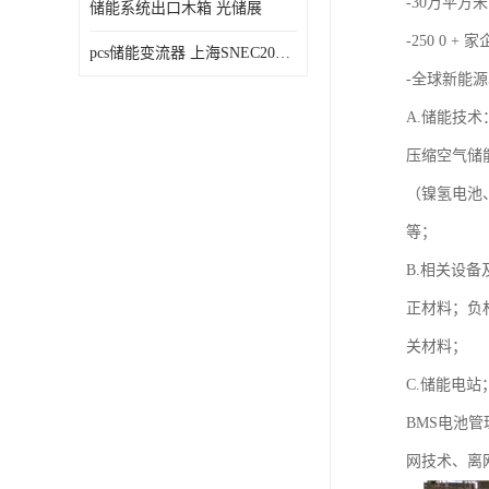
-30万平方米
储能系统出口木箱 光储展
-250 0 + 
pcs储能变流器 上海SNEC2023光伏展
-全球新能源
A.储能技术
压缩空气储
（镍氢电池
等；
B.相关设备
正材料；负
关材料；
C.储能电站
BMS电池
网技术、离