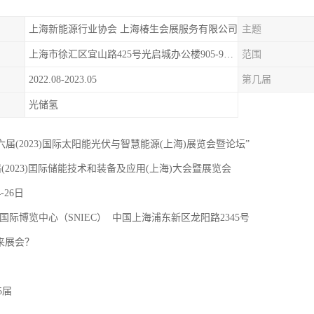
上海新能源行业协会 上海椿生会展服务有限公司
主题
上海市徐汇区宜山路425号光启城办公楼905-907室
范围
2022.08-2023.05
第几届
光储氢
十六届(2023)国际太阳能光伏与智慧能源(上海)展览会暨论坛”
届(2023)囯际储能技术和装备及应用(上海)大会暨展览会
4-26日
国际博览中心（SNIEC） 中国上海浦东新区龙阳路2345号
 来展会？
5届