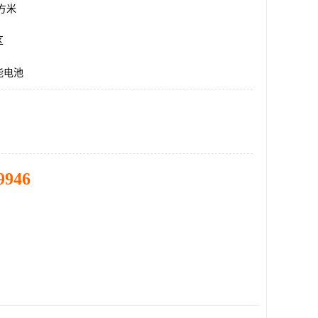
平方米
区
能电池
9946