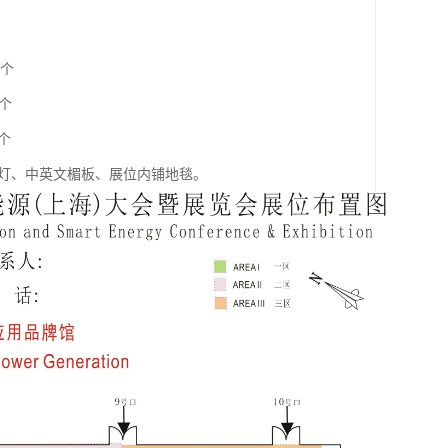
/个
个
个
个射灯、中英文楣板、展位内铺地毯。