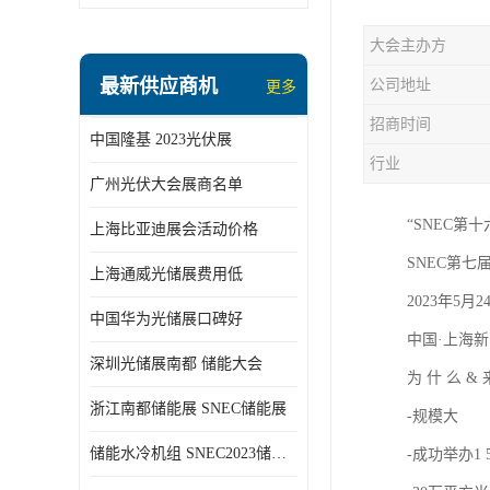
大会主办方
最新供应商机
公司地址
更多
招商时间
中国隆基 2023光伏展
行业
广州光伏大会展商名单
“SNEC第
上海比亚迪展会活动价格
SNEC第七
上海通威光储展费用低
2023年5月2
中国华为光储展口碑好
中国·上海新
深圳光储展南都 储能大会
为 什 么 &
浙江南都储能展 SNEC储能展
-规模大
储能水冷机组 SNEC2023储能展
-成功举办1 