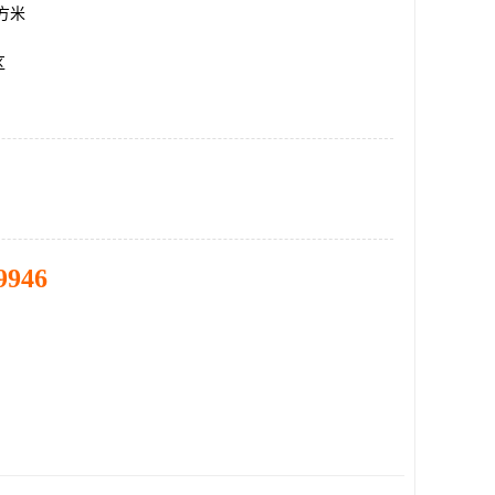
平方米
区
9946