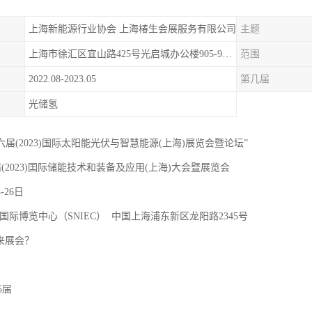
上海新能源行业协会 上海椿生会展服务有限公司
主题
上海市徐汇区宜山路425号光启城办公楼905-907室
范围
2022.08-2023.05
第几届
光储氢
十六届(2023)国际太阳能光伏与智慧能源(上海)展览会暨论坛”
届(2023)囯际储能技术和装备及应用(上海)大会暨展览会
4-26日
国际博览中心（SNIEC） 中国上海浦东新区龙阳路2345号
 来展会？
5届