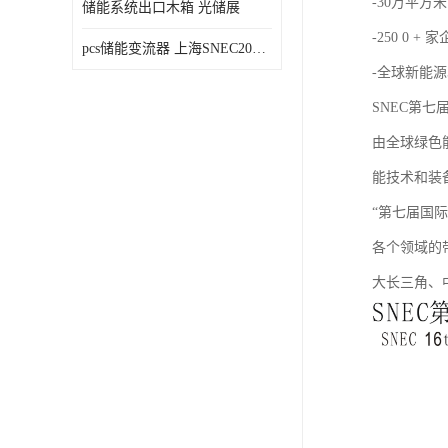
-30万平方米
储能系统出口木箱 光储展
-250 0 + 
pcs储能变流器 上海SNEC2023光伏展
-全球新能源
SNE
由全球绿色
能技术和装备
“第七届国
各个领域的
大长三角、